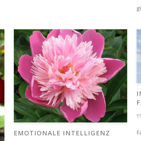
g
I
F
1
EMOTIONALE INTELLIGENZ
F