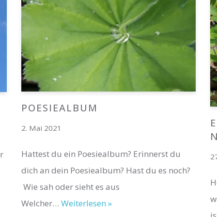
POESIEALBUM
E
2. Mai 2021
Hattest du ein Poesiealbum? Erinnerst du
r
2
dich an dein Poesiealbum? Hast du es noch?
H
Wie sah oder sieht es aus
w
Welcher…
Weiterlesen »
i